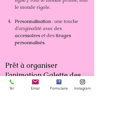
ligne.) Tout le monde profite, tout 
le monde rigole.
Personnalisation
 : une touche 
d’originalité avec des 
accessoires
 et des 
tirages 
personnalisés
.
Prêt à organiser 
l’animation Galette des 
Rois avec Snapette ?
Tél
Email
Formulaire
Instagram