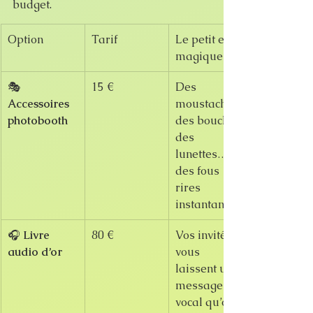
budget.
Option
Tarif
Le petit effet 
magique
🎭 
15 €
Des 
Accessoires 
moustaches, 
photobooth
des bouches, 
des 
lunettes… et 
des fous 
rires 
instantanés.
🎧 
Livre 
80 €
Vos invités 
audio d’or
vous 
laissent un 
message 
vocal qu’on 