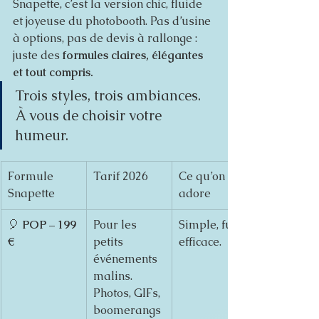
Snapette, c’est la version chic, fluide 
et joyeuse du photobooth. Pas d’usine 
à options, pas de devis à rallonge : 
juste des 
formules claires, élégantes 
et tout compris.
Trois styles, trois ambiances. 
À vous de choisir votre 
humeur.
Formule 
Tarif 2026
Ce qu’on 
Snapette
adore
🎈 
POP – 199 
Pour les 
Simple, fun, 
€
petits 
efficace.
événements 
malins. 
Photos, GIFs, 
boomerangs 