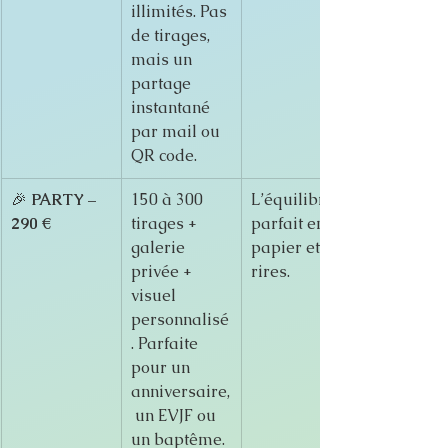
illimités. Pas 
de tirages, 
mais un 
partage 
instantané 
par mail ou 
QR code.
🎉 
PARTY – 
150 à 300 
L’équilibre 
290 €
tirages + 
parfait entre 
galerie 
papier et 
privée + 
rires.
visuel 
personnalisé
. Parfaite 
pour un 
anniversaire,
 un EVJF ou 
un baptême.