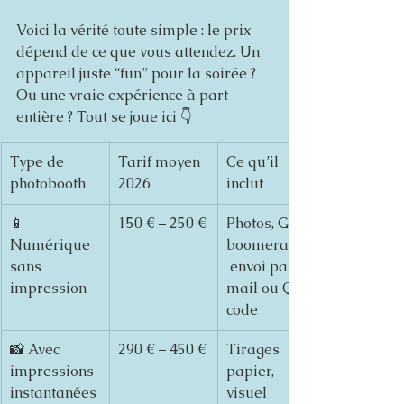
Voici la vérité toute simple : le prix 
dépend de ce que vous attendez. Un 
appareil juste “fun” pour la soirée ? 
Ou une vraie expérience à part 
entière ? Tout se joue ici 👇
Type de 
Tarif moyen 
Ce qu’il 
photobooth
2026
inclut
📱 
150 € – 250 €
Photos, GIFs, 
Numérique 
boomerangs,
sans 
 envoi par 
impression
mail ou QR 
code
📸 Avec 
290 € – 450 €
Tirages 
impressions 
papier, 
instantanées
visuel 