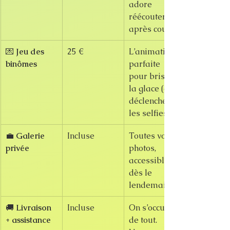
adore 
réécouter 
après coup.
💌 
Jeu des 
25 €
L’animation 
binômes
parfaite 
pour briser 
la glace (et 
déclencher 
les selfies).
💼 
Galerie 
Incluse
Toutes vos 
privée
photos, 
accessibles 
dès le 
lendemain.
🚚 
Livraison 
Incluse
On s’occupe 
+ assistance
de tout. 