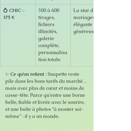
💍 
CHIC – 
300 à 600 
La star des 
375 €
tirages, 
mariages, 
fichiers 
élégante et 
illimités, 
généreuse.
galerie 
complète, 
personnalisa
tion totale.
✨ 
Ce qu’on retient :
 Snapette reste 
pile dans les bons tarifs du marché… 
mais avec plus de cœur et moins de 
casse-tête. Parce qu’entre une borne 
belle, fiable et livrée avec le sourire, 
et une boîte à photos “à monter soi-
même” : il y a un monde.