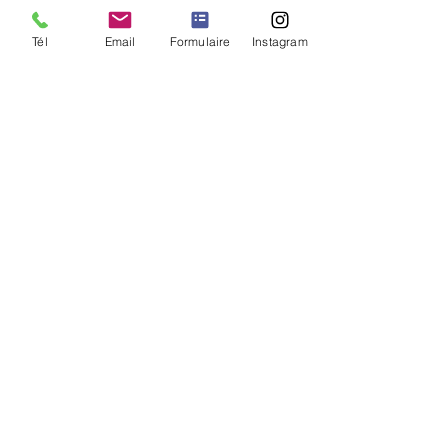
et tangible
Tél
Email
Formulaire
Instagram
💎 Premium 
500 – 900 €
L’option 
/ sur mesure
“wow” des 
grandes 
marques ou 
lieux 
prestigieux
✨ 
Snapette 
199 €
L’essentiel, 
POP
avec chic et 
simplicité
🎉 
Snapette 
290 €
Le fun et le 
PARTY
papier, sans 
stress
💍 
Snapette 
375 €
L’expérience 
CHIC
complète, 
élégante et 