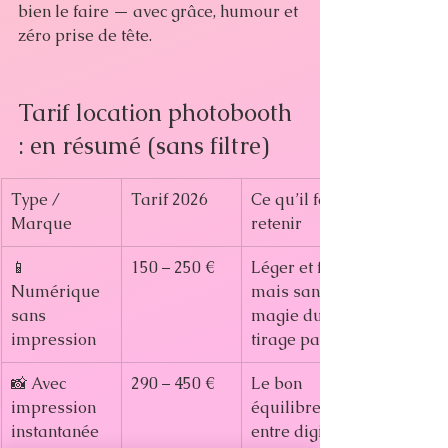
bien le faire — avec grâce, humour et 
zéro prise de tête.
Tarif location photobooth 
: en résumé (sans filtre)
Type / 
Tarif 2026
Ce qu’il faut 
Marque
retenir
📱 
150 – 250 €
Léger et fun, 
Numérique 
mais sans la 
sans 
magie du 
impression
tirage papier
📸 Avec 
290 – 450 €
Le bon 
impression 
équilibre 
instantanée
entre digital 